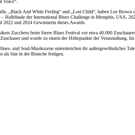
n Voice“.
rafie, „Black And White Feeling“ und „Lost Child“, haben Lee Brown u
 Halbfinale der International Blues Challenge in Memphis, USA, 2022
rd 2022 und 2024 Gewinnerin dieses Awards.
sikers Zucchero beim Sierre Blues Festival vor etwa 40.000 Zuschauern
.000 Zuschauer und wurde zu einem der Höhepunkte der Veranstaltung. I
lues- und Soul-Musikszene unterstreichen ihr außergewöhnliches Tale
n als Star in der Branche festigen.